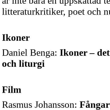
är inte bara en uppskattad t
litteraturkritiker, poet och
Ikoner
Daniel Benga:
Ikoner – det
och liturgi
Film
Rasmus Johansson:
Fångar