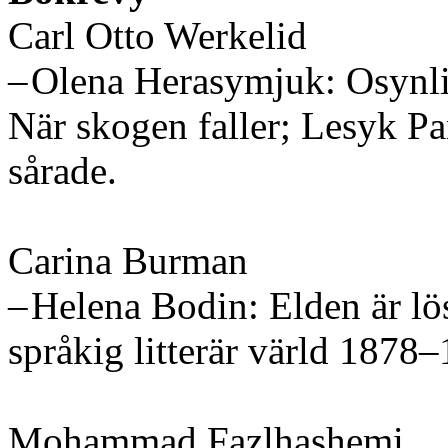
Carl Otto Werkelid
– Olena Herasymjuk: Osynl
När skogen faller; Lesyk Pa
sårade.
Carina Burman
– Helena Bodin: Elden är lö
språkig litterär värld 1878
Mohammad Fazlhashemi