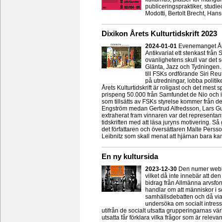
publiceringspraktiker, studie
Modotti, Bertolt Brecht, Han
Dixikon Årets Kulturtidskrift 2023
2024-01-01
Evenemanget Året
Antikvariat ett stenkast från
ovanlighetens skull var det s
Glänta, Jazz och Tydningen.
till FSKs ordförande Siri Reu
på utredningar, lobba politi
Årets Kulturtidskrift är roligast och det mest
prispeng 50.000 från Samfundet de Nio och i
som tillsätts av FSKs styrelse kommer från 
Engström medan Gertrud Alfredsson, Lars G
extraherat fram vinnaren var det representa
tidskriften med att läsa juryns motivering. Så 
det författaren och översättaren Malte Perss
Leibnitz som skall menat att hjärnan bara kan r
En ny kultursida
2023-12-30
Den numer webbor
vilket då inte innebär att de
bidrag från Allmänna arvsfo
handlar om att människor i soc
samhällsdebatten och då via e
undersöka om socialt intress
utifrån de socialt utsatta grupperingarnas v
utsatta får förklara vilka frågor som är rele