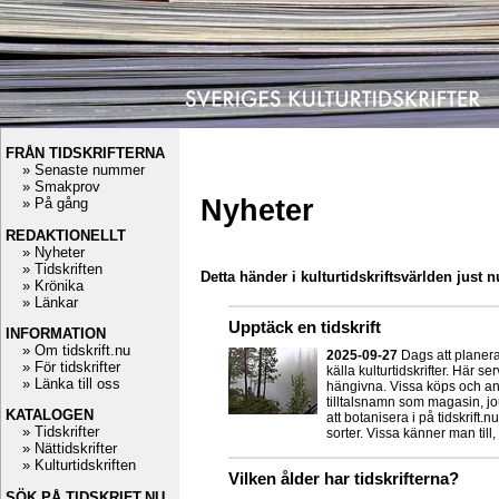
FRÅN TIDSKRIFTERNA
» Senaste nummer
» Smakprov
Nyheter
» På gång
REDAKTIONELLT
» Nyheter
» Tidskriften
Detta händer i kulturtidskriftsvärlden just 
» Krönika
» Länkar
Upptäck en tidskrift
INFORMATION
» Om tidskrift.nu
2025-09-27
Dags att planera
» För tidskrifter
källa kulturtidskrifter. Här se
» Länka till oss
hängivna. Vissa köps och and
tilltalsnamn som magasin, jour
KATALOGEN
att botanisera i på tidskrift.
» Tidskrifter
sorter. Vissa känner man til
» Nättidskrifter
» Kulturtidskriften
Vilken ålder har tidskrifterna?
SÖK PÅ TIDSKRIFT.NU