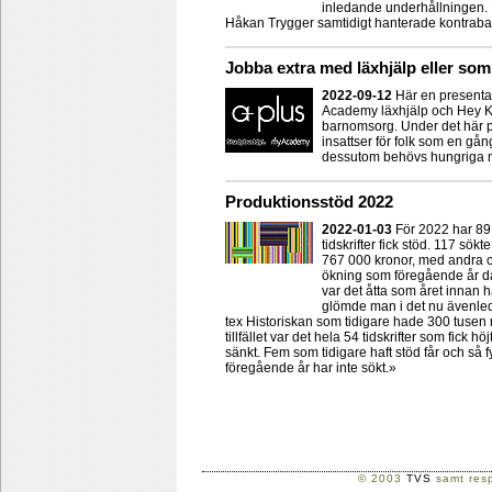
inledande underhållningen.
Håkan Trygger samtidigt hanterade kontraba
Jobba extra med läxhjälp eller som
2022-09-12
Här en presenta
Academy läxhjälp och Hey Ki
barnomsorg. Under det här 
insattser för folk som en gån
dessutom behövs hungriga 
Produktionsstöd 2022
2022-01-03
För 2022 har 89 t
tidskrifter fick stöd. 117 sök
767 000 kronor, med andra or
ökning som föregående år då s
var det åtta som året innan 
glömde man i det nu ävenled
tex Historiskan som tidigare hade 300 tusen
tillfället var det hela 54 tidskrifter som fick 
sänkt. Fem som tidigare haft stöd får och så 
föregående år har inte sökt.»
© 2003
TVS
samt resp