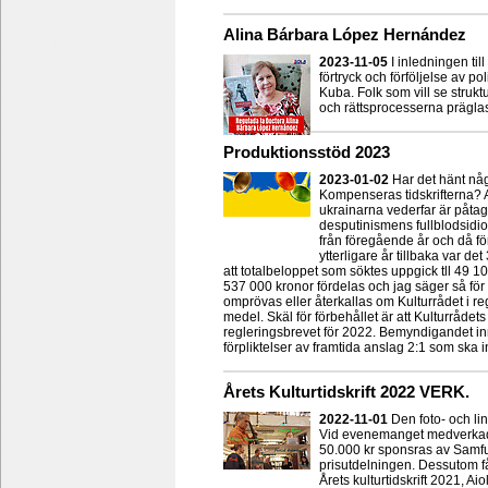
Alina Bárbara López Hernández
2023-11-05
I inledningen til
förtryck och förföljelse av po
Kuba. Folk som vill se strukt
och rättsprocesserna präglas
Produktionsstöd 2023
2023-01-02
Har det hänt någo
Kompenseras tidskrifterna? A
ukrainarna vederfar är påtagl
desputinismens fullblodsidiot
från föregående år och då fö
ytterligare år tillbaka var de
att totalbeloppet som söktes uppgick tll 49 
537 000 kronor fördelas och jag säger så för
omprövas eller återkallas om Kulturrådet i re
medel. Skäl för förbehållet är att Kulturrådet
regleringsbrevet för 2022. Bemyndigandet i
förpliktelser av framtida anslag 2:1 som ska 
Årets Kulturtidskrift 2022 VERK.
2022-11-01
Den foto- och lin
Vid evenemanget medverkade r
50.000 kr sponsras av Samf
prisutdelningen. Dessutom få
Årets kulturtidskrift 2021,