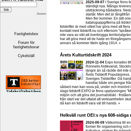
2025-09-07
I Sverige finns 
ständigt nya. Många leverera
utsträckning bådadera. Nedan
Annons:
startår. Men det är långtifrån a
Men fler kommer. En lätt orien
kataloguppgifterna på tidskri
tidskrifter är med vilket har göra med att fler
kontakt med tidskrift.nu och eftersom "språken
Fastighetsbox
inte vara av vikt att överbrygga territorialgrä
har att göra med att de hade en föregångar
Forum för
annars så kommer titeln igång 1914. »
fastighetsboxar
Årets Kulturtidskrift 2024
Cykelställ
2024-11-04
Expo korades til
Rönnells Antikvariat, Stockh
längre än så räckte det inte
Årets Tidskrift Populärpress
Sveriges Tidskrifter. Då han
handlar både om pengar från 
sådant man kan sova på, under och insnörd i!
slags tidskrift EXPO är finns upplysningen "M
miljön och att göra det journalistiskt - frist
från start var det uttalat att verksamheten sk
då kan en tidskrift vara väl till hands. »
Helkväll runt OEI:s nya 608-sidig
2024-06-09
Välkomna till e
former för organisering och r
kulturhus, platser för mångdi